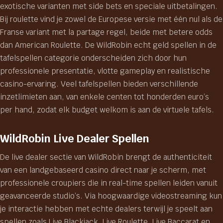
exotische varianten met side bets en speciale uitbetalingen.
Bij roulette vind je zowel de Europese versie met één nul als de
Franse variant met la partage regel, beide met betere odds
dan American Roulette. De WildRobin echt geld spellen in de
tafelspellen categorie onderscheiden zich door hun
professionele presentatie, vlotte gameplay en realistische
casino-ervaring. Veel tafelspellen bieden verschillende
inzetlimieten aan, van enkele centen tot honderden euro’s
per hand, zodat elk budget welkom is aan de virtuele tafels.
WildRobin Live Dealer Spellen
De live dealer sectie van WildRobin brengt de authenticiteit
van een landgebaseerd casino direct naar je scherm, met
professionele croupiers die in real-time spellen leiden vanuit
geavanceerde studio’s. Via hoogwaardige videostreaming kun
je interactie hebben met echte dealers terwijl je speelt aan
spellen zoals Live Blackjack, Live Roulette, Live Baccarat en