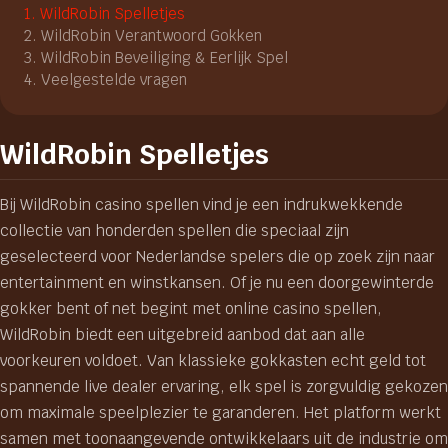
1. WildRobin Spelletjes
2. WildRobin Verantwoord Gokken
3. WildRobin Beveiliging & Eerlijk Spel
4. Veelgestelde vragen
WildRobin Spelletjes
Bij WildRobin casino spellen vind je een indrukwekkende
collectie van honderden spellen die speciaal zijn
geselecteerd voor Nederlandse spelers die op zoek zijn naar
entertainment en winstkansen. Of je nu een doorgewinterde
gokker bent of net begint met online casino spellen,
WildRobin biedt een uitgebreid aanbod dat aan alle
voorkeuren voldoet. Van klassieke gokkasten echt geld tot
spannende live dealer ervaring, elk spel is zorgvuldig gekozen
om maximale speelplezier te garanderen. Het platform werkt
samen met toonaangevende ontwikkelaars uit de industrie om