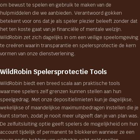
om bewust te spelen en gebruik te maken van de
hulpmiddelen die we aanbieden. Verantwoord gokken
betekent voor ons dat je als speler plezier beleeft zonder dat
het ten koste gaat van je financiële of mentale welzijn.
WildRobin zet zich dagelijks in om een veilige speelomgeving
te creëren waarin transparantie en spelersprotectie de kern
vormen van onze dienstverlening.
WildRobin Spelersprotectie Tools
WildRobin biedt een breed scala aan praktische tools
waarmee spelers zelf grenzen kunnen stellen aan hun
speelgedrag. Met onze depositielimieten kun je dagelijkse,
wekelijkse of maandelijkse maximumbedragen instellen die je
kunt storten, zodat je nooit meer uitgeeft dan je van plan was.
De zelfuitsluiting optie geeft spelers de mogelijkheid om hun
account tijdelijk of permanent te blokkeren wanneer ze een