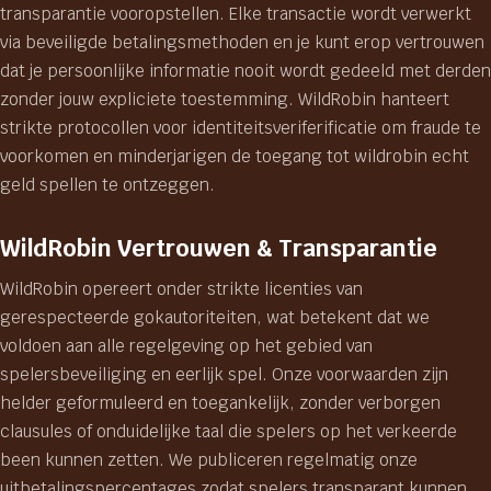
transparantie vooropstellen. Elke transactie wordt verwerkt
via beveiligde betalingsmethoden en je kunt erop vertrouwen
dat je persoonlijke informatie nooit wordt gedeeld met derden
zonder jouw expliciete toestemming. WildRobin hanteert
strikte protocollen voor identiteitsveriferificatie om fraude te
voorkomen en minderjarigen de toegang tot wildrobin echt
geld spellen te ontzeggen.
WildRobin Vertrouwen & Transparantie
WildRobin opereert onder strikte licenties van
gerespecteerde gokautoriteiten, wat betekent dat we
voldoen aan alle regelgeving op het gebied van
spelersbeveiliging en eerlijk spel. Onze voorwaarden zijn
helder geformuleerd en toegankelijk, zonder verborgen
clausules of onduidelijke taal die spelers op het verkeerde
been kunnen zetten. We publiceren regelmatig onze
uitbetalingspercentages zodat spelers transparant kunnen