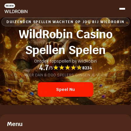
DUIZENDEN SPELLEN WACHTEN OP JOU BIJ WILDROBIN
WildRobin Casino
Spellen Spelen
Ontdek topspellen bij WildRobin
4.7
/
5
8234
MEER DAN 8.000 SPELERS GINGEN JE VOOR
Speel Nu
Menu